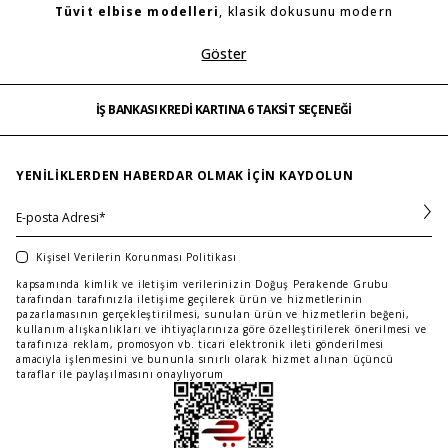
Tüvit elbise modelleri
, klasik dokusunu modern
kesimlerle birleştiren özel parçalar olarak
Göster
İŞ BANKASI KREDİ KARTINA 6 TAKSİT SEÇENEĞİ
gardırobunda her zaman yer bulur. Hem sıcak tutan
MAĞAZADAN İADE & DEĞİŞİM
yapısı hem de şık görünümü sayesinde her
ÜCRETSİZ TESLİMAT
mevsimde stiline sofistike bir hava katarsın. Günlük
İŞ BANKASI KREDİ KARTINA 6 TAKSİT SEÇENEĞİ
MAĞAZADAN İADE & DEĞİŞİM
…
kombinlerinden özel davetlere kadar pek çok farklı
ÜCRETSİZ TESLİMAT
ortamda tüvit elbise tercih ederek güçlü, zarif ve
İŞ BANKASI KREDİ KARTINA 6 TAKSİT SEÇENEĞİ
YENILIKLERDEN HABERDAR OLMAK IÇIN KAYDOLUN
modern bir duruş sergilersin. Maje’nin seçkin
koleksiyonunda ise bu şıklığı sezona uygun
dokunuşlarla keşfedersin.
Kişisel Verilerin Korunması Politikası
Tüvit Elbise Modelleri ile Günlük Tarzına Zarafet
kapsamında kimlik ve iletişim verilerinizin Doğuş Perakende Grubu
Katarsın
tarafından tarafınızla iletişime geçilerek ürün ve hizmetlerinin
pazarlamasının gerçekleştirilmesi, sunulan ürün ve hizmetlerin beğeni,
Tüvit elbise modelleri
, günlük stiline kolayca uyum
kullanım alışkanlıkları ve ihtiyaçlarınıza göre özelleştirilerek önerilmesi ve
tarafınıza reklam, promosyon vb. ticari elektronik ileti gönderilmesi
sağlar ve şehir hayatında aradığın pratik şıklığı sana
amacıyla işlenmesini ve bununla sınırlı olarak hizmet alınan üçüncü
sunar. Yumuşak dokusu, yapılandırılmış formu ve
taraflar ile paylaşılmasını onaylıyorum
karakteristik dokuma tekniği sayesinde gün içinde
konforla hareket edersin. Ofiste profesyonel bir
görünüm yakalamak istediğinde, hafta içi planlarında