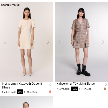
ORGANİK PAMUK
İnci İşlemeli Kazayağı Desenli
Kahverengi Tüvit Mini Elbise
Elbise
₺ 22.920,00
₺ 8.022,00
-65%
₺ 21.545,00
₺ 10.772,50
-50%