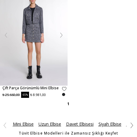
Çift Parça Görünümlü Mini Elbise
₺ 25.660,00
₺ 8.981,00
-65%
1
Mini Elbise
Uzun Elbise
Davet Elbisesi
Siyah Elbise
Tüvit
Tüvit Elbise Modelleri ile Zamansız Şıklığı Keşfet