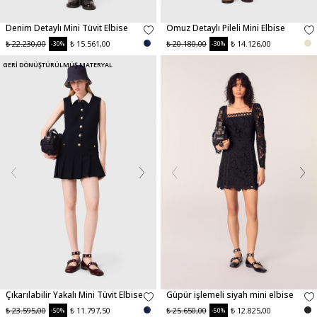
Denim Detaylı Mini Tüvit Elbise
Omuz Detaylı Pileli Mini Elbise
₺ 22.230,00
₺ 15.561,00
₺ 20.180,00
₺ 14.126,00
-30%
-30%
GERİ DÖNÜŞTÜRÜLMÜŞ MATERYAL
Çıkarılabilir Yakalı Mini Tüvit Elbise
Güpür işlemeli siyah mini elbise
₺ 23.595,00
₺ 11.797,50
₺ 25.650,00
₺ 12.825,00
-50%
-50%