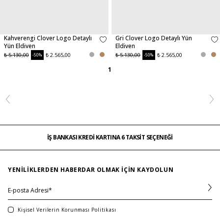
Kahverengi Clover Logo Detaylı
Gri Clover Logo Detaylı Yün
Yün Eldiven
Eldiven
₺ 5.130,00
₺ 2.565,00
₺ 5.130,00
₺ 2.565,00
-50%
-50%
1
İŞ BANKASI KREDİ KARTINA 6 TAKSİT SEÇENEĞİ
MAĞAZADAN İADE & DEĞİŞİM
ÜCRETSİZ TESLİMAT
İŞ BANKASI KREDİ KARTINA 6 TAKSİT SEÇENEĞİ
MAĞAZADAN İADE & DEĞİŞİM
…
ÜCRETSİZ TESLİMAT
İŞ BANKASI KREDİ KARTINA 6 TAKSİT SEÇENEĞİ
YENILIKLERDEN HABERDAR OLMAK IÇIN KAYDOLUN
Kişisel Verilerin Korunması Politikası