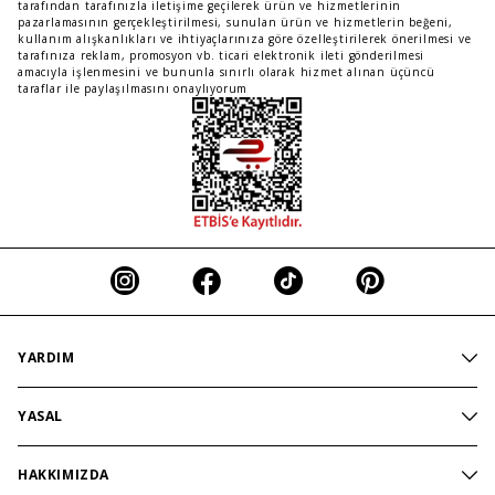
tarafından tarafınızla iletişime geçilerek ürün ve hizmetlerinin
pazarlamasının gerçekleştirilmesi, sunulan ürün ve hizmetlerin beğeni,
kullanım alışkanlıkları ve ihtiyaçlarınıza göre özelleştirilerek önerilmesi ve
tarafınıza reklam, promosyon vb. ticari elektronik ileti gönderilmesi
amacıyla işlenmesini ve bununla sınırlı olarak hizmet alınan üçüncü
taraflar ile paylaşılmasını onaylıyorum
YARDIM
İndirim
YASAL
İletişim
Aydınlatma Politikası
Sık Sorulan Sorular
HAKKIMIZDA
Çerez Politikası