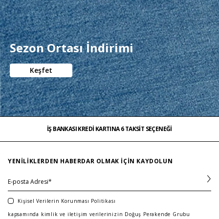
Sezon Ortası İndirimi
Keşfet
İŞ BANKASI KREDİ KARTINA 6 TAKSİT SEÇENEĞİ
MAĞAZADAN İADE & DEĞİŞİM
ÜCRETSİZ TESLİMAT
İŞ BANKASI KREDİ KARTINA 6 TAKSİT SEÇENEĞİ
MAĞAZADAN İADE & DEĞİŞİM
…
ÜCRETSİZ TESLİMAT
İŞ BANKASI KREDİ KARTINA 6 TAKSİT SEÇENEĞİ
YENILIKLERDEN HABERDAR OLMAK IÇIN KAYDOLUN
Kişisel Verilerin Korunması Politikası
kapsamında kimlik ve iletişim verilerinizin Doğuş Perakende Grubu