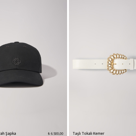
yah Şapka
Taşlı Tokalı Kemer
₺ 6.500,00