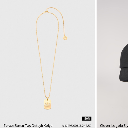
-50%
Terazi Burcu Taş Detaylı Kolye
Clover Logolu Si
₺ 6.495,00
₺ 3.247,50