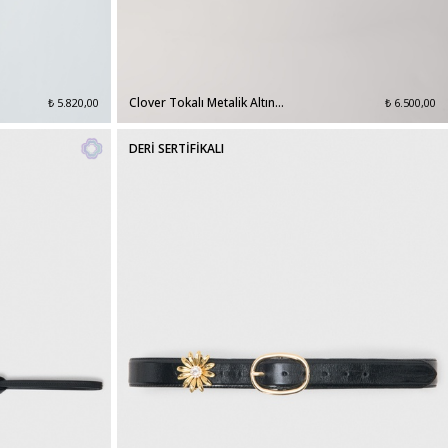
Clover Tokalı Metalik Altın
₺ 5.820,00
₺ 6.500,00
Kemer
DERİ SERTİFİKALI