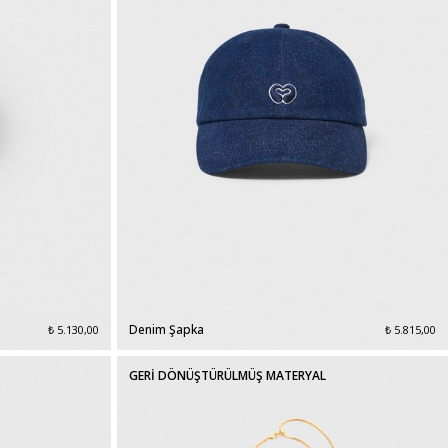
Denim Şapka
₺ 5.130,00
₺ 5.815,00
GERİ DÖNÜŞTÜRÜLMÜŞ MATERYAL