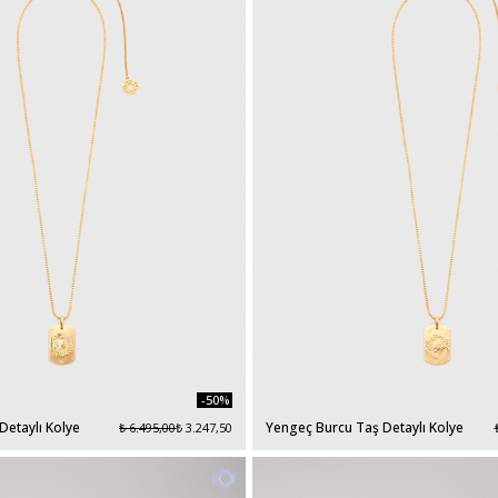
-50%
Detaylı Kolye
Yengeç Burcu Taş Detaylı Kolye
₺ 6.495,00
₺ 3.247,50