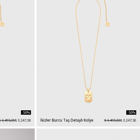
-50%
-50%
İkizler Burcu Taş Detaylı Kolye
₺ 6.495,00
₺ 3.247,50
₺ 6.495,00
₺ 3.247,50