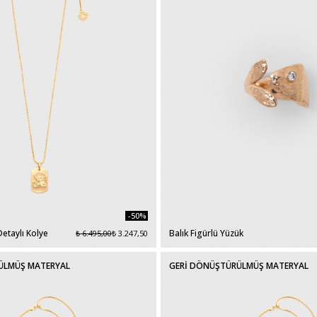
-50%
etaylı Kolye
Balık Figürlü Yüzük
₺ 6.495,00
₺ 3.247,50
ÜLMÜŞ MATERYAL
GERİ DÖNÜŞTÜRÜLMÜŞ MATERYAL