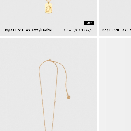
-50%
Boğa Burcu Taş Detaylı Kolye
Koç Burcu Taş De
₺ 6.495,00
₺ 3.247,50