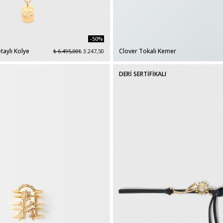
-50%
taylı Kolye
Clover Tokalı Kemer
₺ 6.495,00
₺ 3.247,50
DERİ SERTİFİKALI