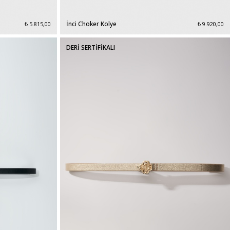
İnci Choker Kolye
₺ 5.815,00
₺ 9.920,00
DERİ SERTİFİKALI