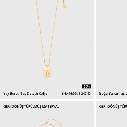
-50%
Yay Burcu Taş Detaylı Kolye
Boğa Burcu Taş D
₺ 6.495,00
₺ 3.247,50
GERİ DÖNÜŞTÜRÜLMÜŞ MATERYAL
GERİ DÖNÜŞTÜR