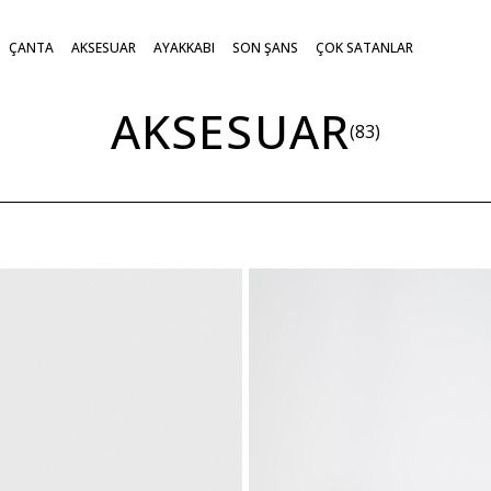
ÇANTA
AKSESUAR
AYAKKABI
SON ŞANS
ÇOK SATANLAR
AKSESUAR
(83)