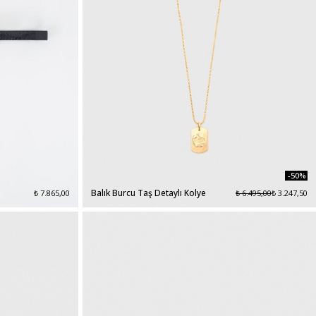
-50%
Balık Burcu Taş Detaylı Kolye
₺ 7.865,00
₺ 6.495,00
₺ 3.247,50