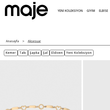
YENİ KOLEKSİYON
GİYİM
ELBİSE
Anasayfa
Aksesuar
Kemer
Takı
Şapka
Şal
Eldiven
Yeni Koleksiyon