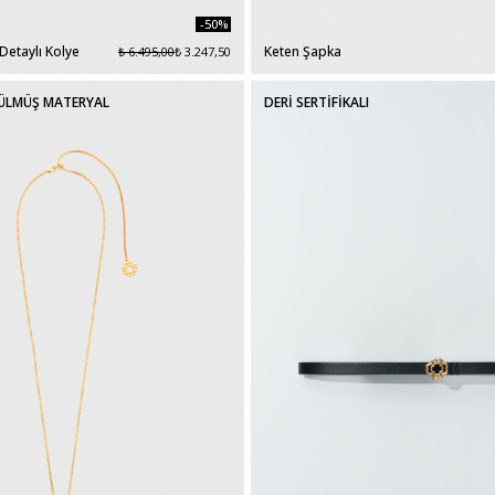
-50%
Detaylı Kolye
Keten Şapka
₺ 6.495,00
₺ 3.247,50
ÜLMÜŞ MATERYAL
DERİ SERTİFİKALI