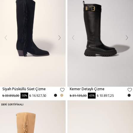
Siyah Püsküllü Süet Çizme
Kemer Detaylı Çizme
₺ 33.855,00
₺ 16.927,50
₺ 31.135,00
₺ 10.897,25
-50%
-65%
DERİ SERTİFİKALI