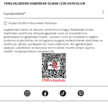
YENILIKLERDEN HABERDAR OLMAK IÇIN KAYDOLUN
daha ulaşılabilir fiyatlarla gardırobuna
ekleyebilirsin.
Maje indirimli ayakkabı seçenekleri; sneaker, bot,
topuklu ayakkabı ve sandalet gibi farklı
Kişisel Verilerin Korunması Politikası
kategorilerde sunulur. Her biri kaliteli malzemeler ve
kapsamında kimlik ve iletişim verilerinizin Doğuş Perakende Grubu
dikkat çekici detaylarla tasarlanır. Böylece hem
tarafından tarafınızla iletişime geçilerek ürün ve hizmetlerinin
pazarlamasının gerçekleştirilmesi, sunulan ürün ve hizmetlerin beğeni,
konforu hem de şıklığı aynı anda deneyimlersin.
kullanım alışkanlıkları ve ihtiyaçlarınıza göre özelleştirilerek önerilmesi ve
tarafınıza reklam, promosyon vb. ticari elektronik ileti gönderilmesi
amacıyla işlenmesini ve bununla sınırlı olarak hizmet alınan üçüncü
Maje İndirimli Ayakkabı Modelleri ile Şıklığını
taraflar ile paylaşılmasını onaylıyorum
Tamamla
Maje
indirimli ayakkabı modelleri
, farklı tarzlara
hitap eden geniş bir seçki sunar. Günlük kullanım için
tercih edebileceğin rahat sneaker modellerinden, şık
davetlerde kullanabileceğin zarif topuklu
ayakkabılara kadar pek çok seçenek bulunur.
Özellikle minimal tasarımlara sahip Maje sneaker
modelleri, şehir stilini modern bir dokunuşla
tamamlamana yardımcı olur. Daha feminen ve iddialı