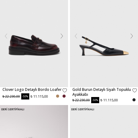
Clover Logo Detaylı Bordo Loafer
Gold Burun Detaylı Siyah Topuklu
Ayakkabı
₺ 22.230,00
₺ 11.115,00
-50%
₺ 22.230,00
₺ 11.115,00
-50%
DERİ SERTİFİKALI
DERİ SERTİFİKALI