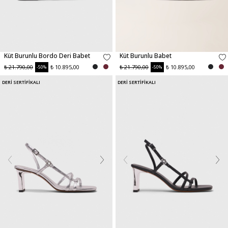
Küt Burunlu Bordo Deri Babet
Küt Burunlu Babet
₺ 21.790,00
₺ 10.895,00
₺ 21.790,00
₺ 10.895,00
-50%
-50%
DERİ SERTİFİKALI
DERİ SERTİFİKALI