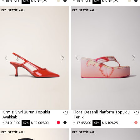
₺ 18.815,00
₺ 6.585,25
₺ 18.815,00
₺ 6.585,25
-65%
-65%
DERİ SERTİFİKALI
DERİ SERTİFİKALI
Kırmızı Sivri Burun Topuklu
Floral Desenli Platform Topuklu
Ayakkabı
Terlik
₺ 24.010,00
₺ 12.005,00
₺ 17.455,00
₺ 6.109,25
-50%
-65%
DERİ SERTİFİKALI
DERİ SERTİFİKALI