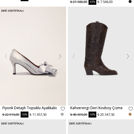
₺ 21.560,00
₺ 7.546,00
-65%
DERİ SERTİFİKALI
Fiyonk Detaylı Topuklu Ayakkabı
Kahverengi Deri Kovboy Çizme
₺ 22.915,00
₺ 11.457,50
₺ 40.695,00
₺ 20.347,50
-50%
-50%
DERİ SERTİFİKALI
DERİ SERTİFİKALI