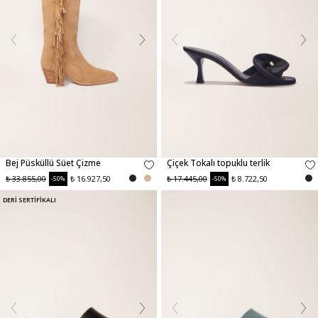
Bej Püsküllü Süet Çizme
Çiçek Tokalı topuklu terlik
₺ 33.855,00
₺ 16.927,50
₺ 17.445,00
₺ 8.722,50
-50%
-50%
DERİ SERTİFİKALI