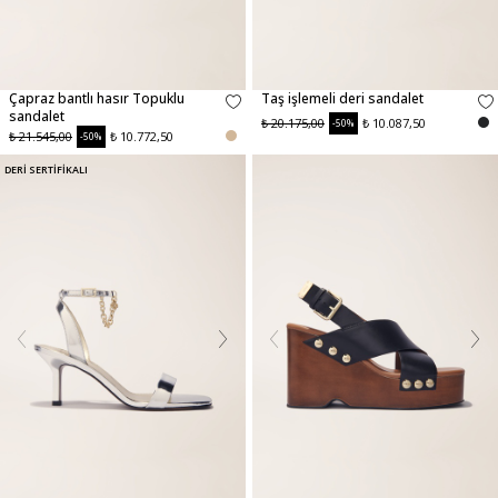
Çapraz bantlı hasır Topuklu
Taş işlemeli deri sandalet
sandalet
₺ 20.175,00
₺ 10.087,50
-50%
₺ 21.545,00
₺ 10.772,50
-50%
DERİ SERTİFİKALI