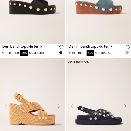
Deri bantlı topuklu terlik
Denim bantlı topuklu terlik
₺ 18.810,00
₺ 9.405,00
₺ 18.810,00
₺ 9.405,00
-50%
-50%
DERİ SERTİFİKALI