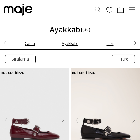
Ayakkabı
(30)
Çanta
Ayakkabı
Takı
Sıralama
Filtre
DERİ SERTİFİKALI
DERİ SERTİFİKALI