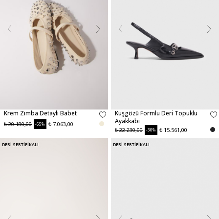
Krem Zımba Detaylı Babet
Kuşgözü Formlu Deri Topuklu
Ayakkabı
₺ 20.180,00
₺ 7.063,00
-65%
₺ 22.230,00
₺ 15.561,00
-30%
DERİ SERTİFİKALI
DERİ SERTİFİKALI