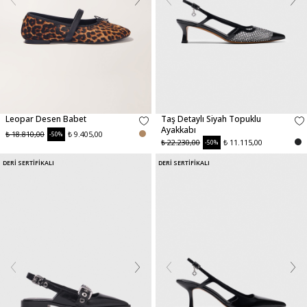
Leopar Desen Babet
Taş Detaylı Siyah Topuklu
Ayakkabı
₺ 18.810,00
₺ 9.405,00
-50%
₺ 22.230,00
₺ 11.115,00
-50%
DERİ SERTİFİKALI
DERİ SERTİFİKALI