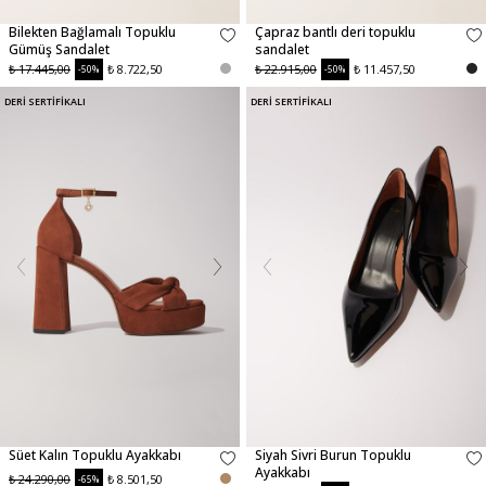
Bilekten Bağlamalı Topuklu
Çapraz bantlı deri topuklu
Gümüş Sandalet
sandalet
₺ 17.445,00
₺ 8.722,50
₺ 22.915,00
₺ 11.457,50
-50%
-50%
DERİ SERTİFİKALI
DERİ SERTİFİKALI
Süet Kalın Topuklu Ayakkabı
Siyah Sivri Burun Topuklu
Ayakkabı
₺ 24.290,00
₺ 8.501,50
-65%