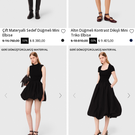
Çift Materyalli Sedef Düğmeli Mini
Altın Düğmeli Kontrast Dikişli Mini
Elbise
Triko Elbise
₺ 16.760,00
₺ 8.380,00
₺ 18.810,00
₺ 9.405,00
-50%
-50%
GERİ DÖNÜŞTÜRÜLMÜŞ MATERYAL
GERİ DÖNÜŞTÜRÜLMÜŞ MATERYAL