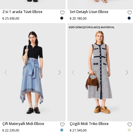
2'si 1 arada Tüvit Elbise
Sırt Detaylı Uzun Elbise
₺ 25.650,00
₺ 20.180,00
GERİ DÖNÜŞTÜRÜLMÜŞ MATERYAL
Çift Materyalli Midi Elbise
Çizgili Midi Triko Elbise
₺ 22.230,00
₺ 21.545,00