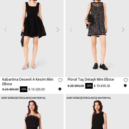
Kabartma Desenli A Kesim Mini
Floral Taş Detaylı Mini Elbise
Elbise
₺ 28.385,00
₺ 19.869,50
-30%
₺ 23.600,00
₺ 16.520,00
-30%
GERİ DÖNÜŞTÜRÜLMÜŞ MATERYAL
GERİ DÖNÜŞTÜRÜLMÜŞ MATERYAL