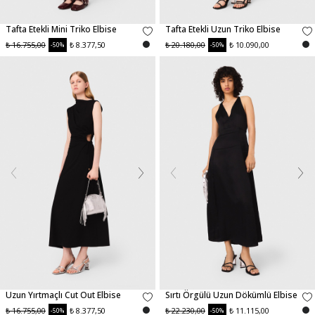
Tafta Etekli Mini Triko Elbise
Tafta Etekli Uzun Triko Elbise
₺ 16.755,00
₺ 8.377,50
₺ 20.180,00
₺ 10.090,00
-50%
-50%
Uzun Yırtmaçlı Cut Out Elbise
Sırtı Örgülü Uzun Dökümlü Elbise
₺ 16.755,00
₺ 8.377,50
₺ 22.230,00
₺ 11.115,00
-50%
-50%