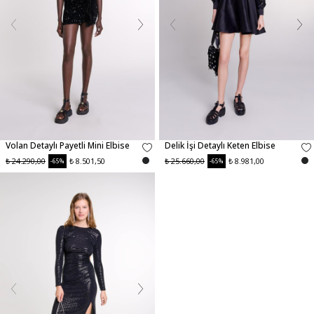
Volan Detaylı Payetli Mini Elbise
Delik İşi Detaylı Keten Elbise
₺ 24.290,00
₺ 8.501,50
₺ 25.660,00
₺ 8.981,00
-65%
-65%