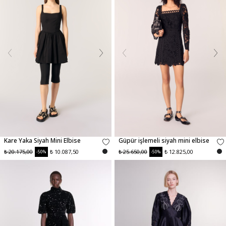
Kare Yaka Siyah Mini Elbise
Güpür işlemeli siyah mini elbise
₺ 20.175,00
₺ 10.087,50
₺ 25.650,00
₺ 12.825,00
-50%
-50%