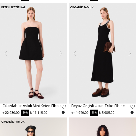
KETEN SERTİFİKALI
ORGANİK PAMUK
Çıkarılabilir Askılı Mini Keten Elbise
Beyaz Geçişli Uzun Triko Elbise
₺ 22.230,00
₺ 11.115,00
₺ 11.970,00
₺ 5.985,00
-50%
-50%
ORGANİK PAMUK