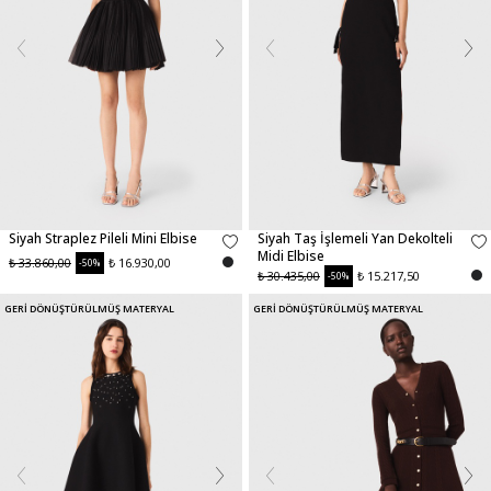
Siyah Straplez Pileli Mini Elbise
Siyah Taş İşlemeli Yan Dekolteli
Midi Elbise
₺ 33.860,00
₺ 16.930,00
-50%
₺ 30.435,00
₺ 15.217,50
-50%
GERİ DÖNÜŞTÜRÜLMÜŞ MATERYAL
GERİ DÖNÜŞTÜRÜLMÜŞ MATERYAL