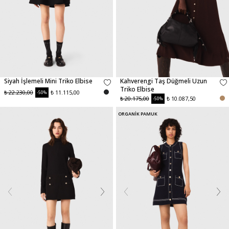
Siyah İşlemeli Mini Triko Elbise
Kahverengi Taş Düğmeli Uzun
Triko Elbise
₺ 22.230,00
₺ 11.115,00
-50%
₺ 20.175,00
₺ 10.087,50
-50%
ORGANİK PAMUK