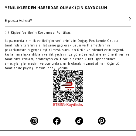
YENILIKLERDEN HABERDAR OLMAK IÇIN KAYDOLUN
İster günlük kombinlerinde ister özel davetlerde, bu
elbiselerle kendini her zaman şık ve özgüvenli
hissedeceksin. Bu yazıda,
Maje siyah elbiseni
nasıl
en iyi şekilde kombinleyebileceğini ve bu kombinlerle
Kişisel Verilerin Korunması Politikası
stilini nasıl bir üst seviyeye taşıyabileceğini
kapsamında kimlik ve iletişim verilerinizin Doğuş Perakende Grubu
keşfedeceksin.
tarafından tarafınızla iletişime geçilerek ürün ve hizmetlerinin
pazarlamasının gerçekleştirilmesi, sunulan ürün ve hizmetlerin beğeni,
kullanım alışkanlıkları ve ihtiyaçlarınıza göre özelleştirilerek önerilmesi ve
tarafınıza reklam, promosyon vb. ticari elektronik ileti gönderilmesi
Maje Siyah Elbise Şıklığını Topuklu
amacıyla işlenmesini ve bununla sınırlı olarak hizmet alınan üçüncü
Ayakkabılarla Tamamla
taraflar ile paylaşılmasını onaylıyorum
Siyah bir elbiseyi tamamlamanın en etkili yollarından
biri, doğru topuklu ayakkabı seçimidir.
Maje’ın şık
ve zarif topuklu ayakkabıları
, siyah elbisenin
sade şıklığını mükemmel bir şekilde tamamlar. İster
ince topuklu, ister kalın topuklu bir model tercih et,
bu ayakkabılar seni her zaman daha uzun ve zarif
gösterir.