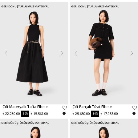
GERİ DÖNÜŞTÜRÜLMÜŞ MATERYAL
GERİ DÖNÜŞTÜRÜLMÜŞ MATERYAL
Çift Materyalli Tafta Elbise
Çift Parçalı Tüvit Elbise
₺ 22.230,00
₺ 15.561,00
₺ 25.650,00
₺ 17.955,00
-30%
-30%
GERİ DÖNÜŞTÜRÜLMÜŞ MATERYAL
GERİ DÖNÜŞTÜRÜLMÜŞ MATERYAL