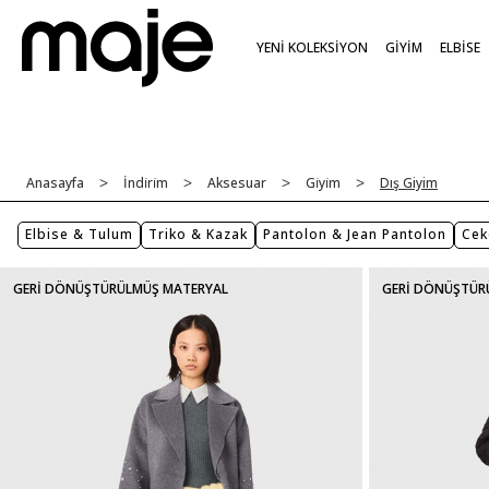
YENİ KOLEKSİYON
GİYİM
ELBİSE
Anasayfa
İndi̇ri̇m
Aksesuar
Gi̇yi̇m
Dış Giyim
Elbise & Tulum
Triko & Kazak
Pantolon & Jean Pantolon
Cek
GERİ DÖNÜŞTÜRÜLMÜŞ MATERYAL
GERİ DÖNÜŞTÜR