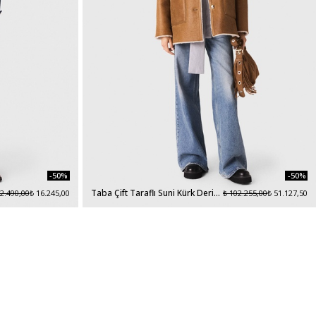
-50%
-50%
Taba Çift Taraflı Suni Kürk Deri
32.490,00
₺ 16.245,00
₺ 102.255,00
₺ 51.127,50
Mont