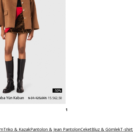
-50%
aba Yün Kaban
₺ 31.125,00
₺ 15.562,50
1
um
Triko & Kazak
Pantolon & Jean Pantolon
Ceket
Bluz & Gömlek
T-shir