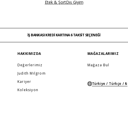
Etek & Şort
Dış Giyim
İŞ BANKASI KREDİ KARTINA 6 TAKSİT SEÇENEĞİ
MAĞAZADAN İADE & DEĞİŞİM
ÜCRETSİZ TESLİMAT
İŞ BANKASI KREDİ KARTINA 6 TAKSİT SEÇENEĞİ
MAĞAZADAN İADE & DEĞİŞİM
…
ÜCRETSİZ TESLİMAT
İŞ BANKASI KREDİ KARTINA 6 TAKSİT SEÇENEĞİ
HAKKIMIZDA
MAĞAZALARIMIZ
Değerlerimiz
Mağaza Bul
Judith Milgrom
Kariyer
Türkiye / Türkçe / ₺
Koleksiyon