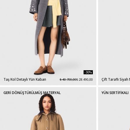
-30%
Taş Kol Detaylı Yün Kaban
Çift Taraflı Siyah
₺ 40.700,00
₺ 28.490,00
GERİ DÖNÜŞTÜRÜLMÜŞ MATERYAL
YÜN SERTİFİKALI