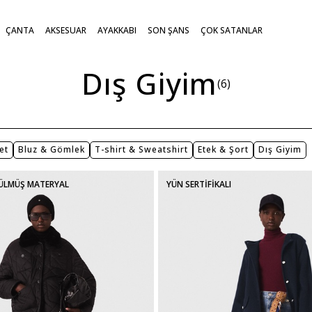
ÇANTA
AKSESUAR
AYAKKABI
SON ŞANS
ÇOK SATANLAR
Dış Giyim
(6)
et
Bluz & Gömlek
T-shirt & Sweatshirt
Etek & Şort
Dış Giyim
ÜLMÜŞ MATERYAL
YÜN SERTİFİKALI