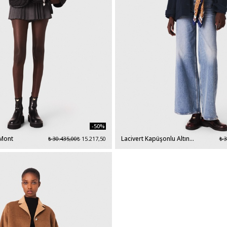
-50%
 Mont
Lacivert Kapüşonlu Altın
₺ 30.435,00
₺ 15.217,50
₺ 
Düğmeli Yün Kaban