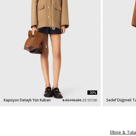
-30%
Kapüşon Detaylı Yün Kaban
Sedef Düğmeli T
₺ 35.910,00
₺ 25.137,00
Elbise & Tul