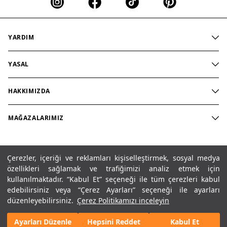
YARDIM
İndirim
YASAL
İletişim
Aydınlatma Politikası
Sık Sorulan Sorular
HAKKIMIZDA
Çerez Politikası
Teslimat
Değerlerimiz
Mesafeli Satış Sözleşmesi
İade ve Değişim
MAĞAZALARIMIZ
Judith Milgrom
Ön Bilgilendirme Formu
Ödeme
Mağaza Bul
Kariyer
Üyelik Sözleşmesi
Türkiye / Türkçe / ₺
Koleksiyon
Çerezler, içeriği ve reklamları kişiselleştirmek, sosyal medya
KVKK ve Gizlilik
özellikleri sağlamak ve trafiğimizi analiz etmek için
Genel Şartlar ve Koşullar
Gizlilik Politikası
Çerez sözleşmesi
kullanılmaktadır. “Kabul Et” seçeneği ile tüm çerezleri kabul
Çerezlerimi yönet
Site haritası
Yasal Uyarı
edebilirsiniz veya “Çerez Ayarları” seçeneği ile ayarları
düzenleyebilirsiniz.
Çerez Politikamızı inceleyin
Telif Hakkı © 2024 Maje. Her hakkı saklıdır.
Ayarları Düzenle
Hepsini Reddet
Kabul Et