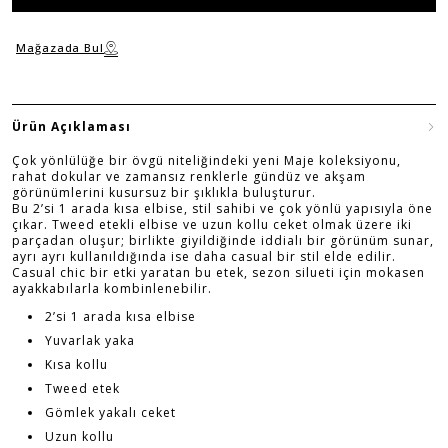
Mağazada Bul
Ürün Açıklaması
Çok yönlülüğe bir övgü niteliğindeki yeni Maje koleksiyonu,
rahat dokular ve zamansız renklerle gündüz ve akşam
görünümlerini kusursuz bir şıklıkla buluşturur.
Bu 2’si 1 arada kısa elbise, stil sahibi ve çok yönlü yapısıyla öne
çıkar. Tweed etekli elbise ve uzun kollu ceket olmak üzere iki
parçadan oluşur; birlikte giyildiğinde iddialı bir görünüm sunar,
ayrı ayrı kullanıldığında ise daha casual bir stil elde edilir.
Casual chic bir etki yaratan bu etek, sezon silueti için mokasen
ayakkabılarla kombinlenebilir.
2’si 1 arada kısa elbise
Yuvarlak yaka
Kısa kollu
Tweed etek
Gömlek yakalı ceket
Uzun kollu