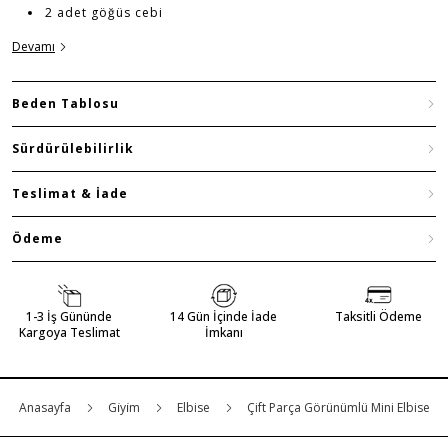
2 adet göğüs cebi
Devamı
Beden Tablosu
Sürdürülebilirlik
Teslimat & İade
Ödeme
1-3 İş Gününde
14 Gün İçinde İade
Taksitli Ödeme
Kargoya Teslimat
İmkanı
Anasayfa
Gi̇yi̇m
Elbise
Çift Parça Görünümlü Mini Elbise
İŞ BANKASI KREDİ KARTINA 6 TAKSİT SEÇENEĞİ
MAĞAZADAN İADE & DEĞİŞİM
ÜCRETSİZ TESLİMAT