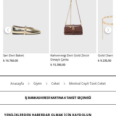
Sarı Deri Babet
Kahverengi Deri Gold Zincir
Gold Charm 
Detaylı Çanta
₺ 16.760,00
₺ 9.235,00
₺ 15.390,00
Anasayfa
Gi̇yi̇m
Ceket
Minimal Cepli Tüvit Ceket
İŞ BANKASI KREDİ KARTINA 6 TAKSİT SEÇENEĞİ
MAĞAZADAN İADE & DEĞİŞİM
ÜCRETSİZ TESLİMAT
İŞ BANKASI KREDİ KARTINA 6 TAKSİT SEÇENEĞİ
MAĞAZADAN İADE & DEĞİŞİM
…
ÜCRETSİZ TESLİMAT
İŞ BANKASI KREDİ KARTINA 6 TAKSİT SEÇENEĞİ
YENILIKLERDEN HABERDAR OLMAK IÇIN KAYDOLUN