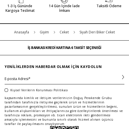
1-3 İş Gününde
14 Gün İçinde İade
Taksitli Ödeme
Kargoya Teslimat
İmkanı
Anasayfa
Gi̇yi̇m
Ceket
Siyah Deri Biker Ceket
İŞ BANKASI KREDİ KARTINA 6 TAKSİT SEÇENEĞİ
MAĞAZADAN İADE & DEĞİŞİM
ÜCRETSİZ TESLİMAT
İŞ BANKASI KREDİ KARTINA 6 TAKSİT SEÇENEĞİ
MAĞAZADAN İADE & DEĞİŞİM
…
ÜCRETSİZ TESLİMAT
İŞ BANKASI KREDİ KARTINA 6 TAKSİT SEÇENEĞİ
YENILIKLERDEN HABERDAR OLMAK IÇIN KAYDOLUN
Kişisel Verilerin Korunması Politikası
kapsamında kimlik ve iletişim verilerinizin Doğuş Perakende Grubu
tarafından tarafınızla iletişime geçilerek ürün ve hizmetlerinin
pazarlamasının gerçekleştirilmesi, sunulan ürün ve hizmetlerin beğeni,
kullanım alışkanlıkları ve ihtiyaçlarınıza göre özelleştirilerek önerilmesi ve
tarafınıza reklam, promosyon vb. ticari elektronik ileti gönderilmesi
amacıyla işlenmesini ve bununla sınırlı olarak hizmet alınan üçüncü
taraflar ile paylaşılmasını onaylıyorum