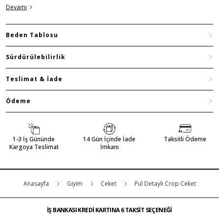
Devamı
Beden Tablosu
Sürdürülebilirlik
Teslimat & İade
Ödeme
1-3 İş Gününde
14 Gün İçinde İade
Taksitli Ödeme
Kargoya Teslimat
İmkanı
Anasayfa
Gi̇yi̇m
Ceket
Pul Detaylı Crop Ceket
İŞ BANKASI KREDİ KARTINA 6 TAKSİT SEÇENEĞİ
MAĞAZADAN İADE & DEĞİŞİM
ÜCRETSİZ TESLİMAT
İŞ BANKASI KREDİ KARTINA 6 TAKSİT SEÇENEĞİ
MAĞAZADAN İADE & DEĞİŞİM