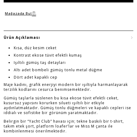
Mağazada Bul
Ürün Açıklaması
Kısa, düz kesim ceket
Kontrast ekose tüvit efektli kumaş
Işıltılı gümüş taş detayları
Altı adet bombeli gümüş tonlu metal düğme
Dört adet kapaklı cep
Maje kadını, grafik enerjiyi modern bir ışıltıyla harmanlayarak
terzilik kodlarını cesurca benimsemektedir.
Gümüş taşlarla süslenen bu kısa ekose tüvit efektli ceket,
kusursuz yapısını korurken silueti ışıltılı bir etkiyle
aydınlatmaktadır. Gümüş tonlu düğmeleri ve kapaklı cepleri ise
iddialı ve sofistike bir görünüm yaratmaktadır.
Belirgin bir “Yacht Club” havası için; tekne baskılı bir t-shirt,
takım etek şort, platform loafer’lar ve Miss M çanta ile
kombinlenmesi önerilmektedir.