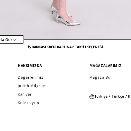
İŞ BANKASI KREDİ KARTINA 6 TAKSİT SEÇENEĞİ
MAĞAZADAN İADE & DEĞİŞİM
zla Gör
ÜCRETSİZ TESLİMAT
İŞ BANKASI KREDİ KARTINA 6 TAKSİT SEÇENEĞİ
MAĞAZADAN İADE & DEĞİŞİM
…
ÜCRETSİZ TESLİMAT
İŞ BANKASI KREDİ KARTINA 6 TAKSİT SEÇENEĞİ
HAKKIMIZDA
MAĞAZALARIMIZ
Değerlerimiz
Mağaza Bul
Judith Milgrom
Kariyer
Türkiye / Türkçe / ₺
Koleksiyon