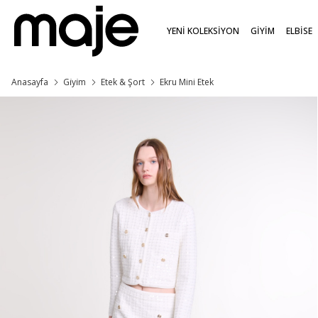
YENİ KOLEKSİYON
GİYİM
ELBİSE
Anasayfa
Gi̇yi̇m
Etek & Şort
Ekru Mini Etek