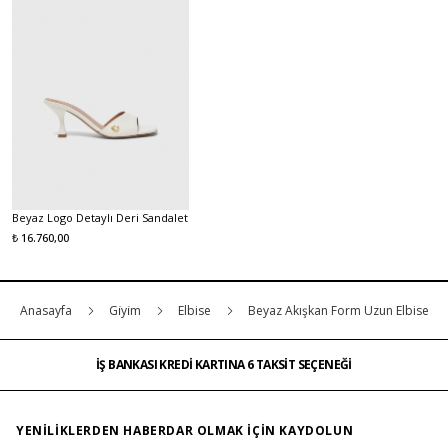
Beyaz Logo Detaylı Deri Sandalet
₺ 16.760,00
Anasayfa
Gi̇yi̇m
Elbise
Beyaz Akışkan Form Uzun Elbise
İŞ BANKASI KREDİ KARTINA 6 TAKSİT SEÇENEĞİ
MAĞAZADAN İADE & DEĞİŞİM
ÜCRETSİZ TESLİMAT
İŞ BANKASI KREDİ KARTINA 6 TAKSİT SEÇENEĞİ
MAĞAZADAN İADE & DEĞİŞİM
…
ÜCRETSİZ TESLİMAT
İŞ BANKASI KREDİ KARTINA 6 TAKSİT SEÇENEĞİ
YENILIKLERDEN HABERDAR OLMAK IÇIN KAYDOLUN