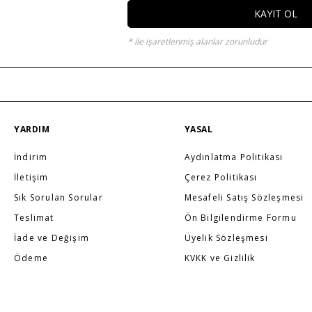
KAYIT OL
* ile işaretlenmiş alanlar zorunludur
YARDIM
YASAL
İndirim
Aydınlatma Politikası
İletişim
Çerez Politikası
Sık Sorulan Sorular
Mesafeli Satış Sözleşmesi
Teslimat
Ön Bilgilendirme Formu
İade ve Değişim
Üyelik Sözleşmesi
Ödeme
KVKK ve Gizlilik