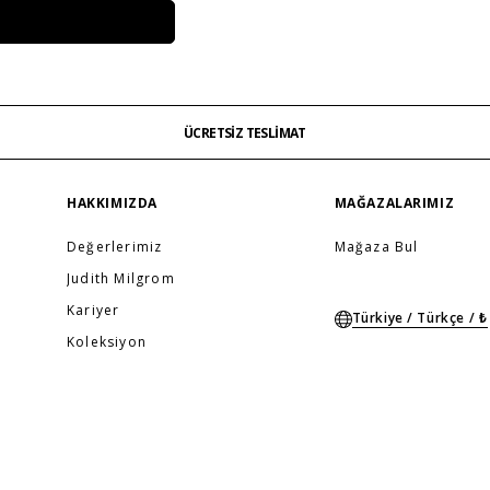
İŞ BANKASI KREDİ KARTINA 6 TAKSİT SEÇENEĞİ
MAĞAZADAN İADE & DEĞİŞİM
ÜCRETSİZ TESLİMAT
İŞ BANKASI KREDİ KARTINA 6 TAKSİT SEÇENEĞİ
…
MAĞAZADAN İADE & DEĞİŞİM
ÜCRETSİZ TESLİMAT
İŞ BANKASI KREDİ KARTINA 6 TAKSİT SEÇENEĞİ
HAKKIMIZDA
MAĞAZALARIMIZ
Değerlerimiz
Mağaza Bul
Judith Milgrom
Kariyer
Türkiye / Türkçe / ₺
Koleksiyon