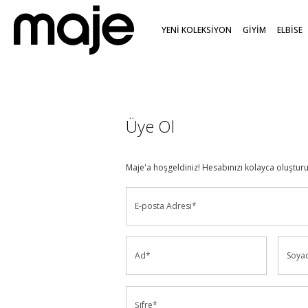
YENİ KOLEKSİYON
GİYİM
ELBİSE
Üye Ol
Maje'a hoşgeldiniz! Hesabınızı kolayca oluşturup
E-posta Adresi*
Ad*
Soya
Şifre*