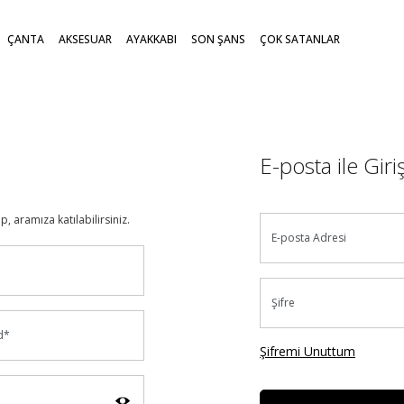
ÇANTA
AKSESUAR
AYAKKABI
SON ŞANS
ÇOK SATANLAR
E-posta ile Giri
, aramıza katılabilirsiniz.
E-posta Adresi
Şifre
d*
Şifremi Unuttum