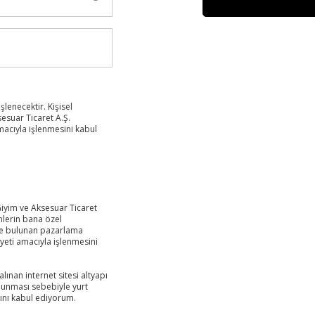
şlenecektir. Kişisel
esuar Ticaret A.Ş.
amacıyla işlenmesini kabul
Giyim ve Aksesuar Ticaret
nlerin bana özel
de bulunan pazarlama
liyeti amacıyla işlenmesini
alınan internet sitesi altyapı
ulunması sebebiyle yurt
ını kabul ediyorum.