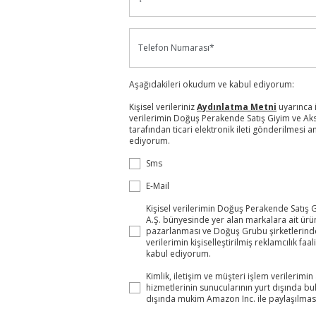
Telefon Numarası*
Aşağıdakileri okudum ve kabul ediyorum:
Kişisel verileriniz
Aydınlatma Metni
uyarınca i
verilerimin Doğuş Perakende Satış Giyim ve Aks
tarafından ticari elektronik ileti gönderilmesi 
ediyorum.
Sms
E-Mail
Kişisel verilerimin Doğuş Perakende Satış 
A.Ş. bünyesinde yer alan markalara ait ürü
pazarlanması ve Doğuş Grubu şirketlerin
verilerimin kişiselleştirilmiş reklamcılık faa
kabul ediyorum.
Kimlik, iletişim ve müşteri işlem verilerimin 
hizmetlerinin sunucularının yurt dışında b
dışında mukim Amazon Inc. ile paylaşılmas