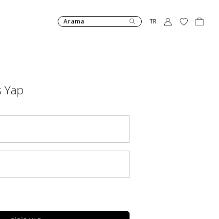
Arama
TR
ş Yap