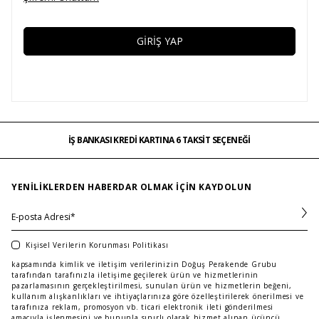
GIRIŞ YAP
İŞ BANKASI KREDİ KARTINA 6 TAKSİT SEÇENEĞİ
MAĞAZADAN İADE & DEĞİŞİM
ÜCRETSİZ TESLİMAT
İŞ BANKASI KREDİ KARTINA 6 TAKSİT SEÇENEĞİ
MAĞAZADAN İADE & DEĞİŞİM
…
ÜCRETSİZ TESLİMAT
İŞ BANKASI KREDİ KARTINA 6 TAKSİT SEÇENEĞİ
YENILIKLERDEN HABERDAR OLMAK IÇIN KAYDOLUN
Kişisel Verilerin Korunması Politikası
kapsamında kimlik ve iletişim verilerinizin Doğuş Perakende Grubu
tarafından tarafınızla iletişime geçilerek ürün ve hizmetlerinin
pazarlamasının gerçekleştirilmesi, sunulan ürün ve hizmetlerin beğeni,
kullanım alışkanlıkları ve ihtiyaçlarınıza göre özelleştirilerek önerilmesi ve
tarafınıza reklam, promosyon vb. ticari elektronik ileti gönderilmesi
amacıyla işlenmesini ve bununla sınırlı olarak hizmet alınan üçüncü