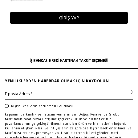
GIRIŞ YAP
İŞ BANKASI KREDİ KARTINA 6 TAKSİT SEÇENEĞİ
MAĞAZADAN İADE & DEĞİŞİM
ÜCRETSİZ TESLİMAT
İŞ BANKASI KREDİ KARTINA 6 TAKSİT SEÇENEĞİ
MAĞAZADAN İADE & DEĞİŞİM
…
ÜCRETSİZ TESLİMAT
İŞ BANKASI KREDİ KARTINA 6 TAKSİT SEÇENEĞİ
YENILIKLERDEN HABERDAR OLMAK IÇIN KAYDOLUN
Kişisel Verilerin Korunması Politikası
kapsamında kimlik ve iletişim verilerinizin Doğuş Perakende Grubu
tarafından tarafınızla iletişime geçilerek ürün ve hizmetlerinin
pazarlamasının gerçekleştirilmesi, sunulan ürün ve hizmetlerin beğeni,
kullanım alışkanlıkları ve ihtiyaçlarınıza göre özelleştirilerek önerilmesi ve
tarafınıza reklam, promosyon vb. ticari elektronik ileti gönderilmesi
amacıyla işlenmesini ve bununla sınırlı olarak hizmet alınan üçüncü