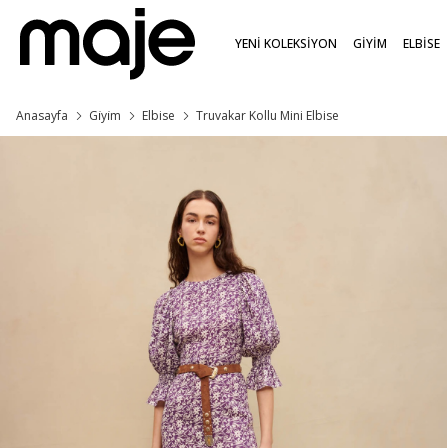
YENİ KOLEKSİYON
GİYİM
ELBİSE
Anasayfa
Gi̇yi̇m
Elbise
Truvakar Kollu Mini Elbise