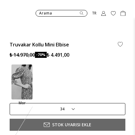
Arama
TR
Truvakar Kollu Mini Elbise
₺ 14.970,00
₺ 4.491,00
-70%
Mor
34
STOK UYARISI EKLE