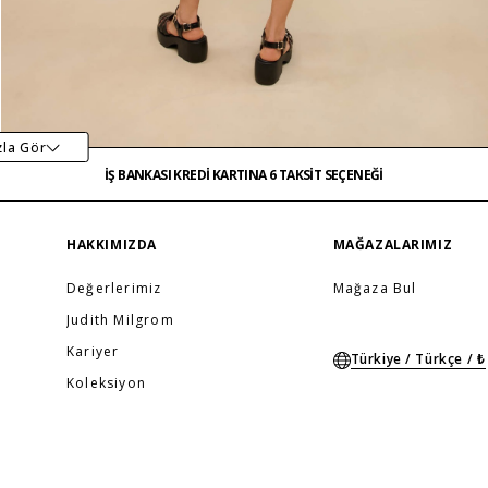
İŞ BANKASI KREDİ KARTINA 6 TAKSİT SEÇENEĞİ
MAĞAZADAN İADE & DEĞİŞİM
zla Gör
ÜCRETSİZ TESLİMAT
İŞ BANKASI KREDİ KARTINA 6 TAKSİT SEÇENEĞİ
MAĞAZADAN İADE & DEĞİŞİM
…
ÜCRETSİZ TESLİMAT
İŞ BANKASI KREDİ KARTINA 6 TAKSİT SEÇENEĞİ
HAKKIMIZDA
MAĞAZALARIMIZ
Değerlerimiz
Mağaza Bul
Judith Milgrom
Kariyer
Türkiye / Türkçe / ₺
Koleksiyon