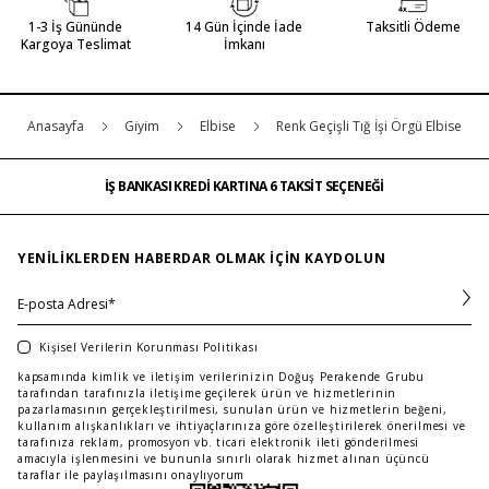
1-3 İş Gününde
14 Gün İçinde İade
Taksitli Ödeme
Kargoya Teslimat
İmkanı
Anasayfa
Gi̇yi̇m
Elbise
Renk Geçişli Tığ İşi Örgü Elbise
İŞ BANKASI KREDİ KARTINA 6 TAKSİT SEÇENEĞİ
MAĞAZADAN İADE & DEĞİŞİM
ÜCRETSİZ TESLİMAT
İŞ BANKASI KREDİ KARTINA 6 TAKSİT SEÇENEĞİ
MAĞAZADAN İADE & DEĞİŞİM
…
ÜCRETSİZ TESLİMAT
İŞ BANKASI KREDİ KARTINA 6 TAKSİT SEÇENEĞİ
YENILIKLERDEN HABERDAR OLMAK IÇIN KAYDOLUN
Kişisel Verilerin Korunması Politikası
kapsamında kimlik ve iletişim verilerinizin Doğuş Perakende Grubu
tarafından tarafınızla iletişime geçilerek ürün ve hizmetlerinin
pazarlamasının gerçekleştirilmesi, sunulan ürün ve hizmetlerin beğeni,
kullanım alışkanlıkları ve ihtiyaçlarınıza göre özelleştirilerek önerilmesi ve
tarafınıza reklam, promosyon vb. ticari elektronik ileti gönderilmesi
amacıyla işlenmesini ve bununla sınırlı olarak hizmet alınan üçüncü
taraflar ile paylaşılmasını onaylıyorum