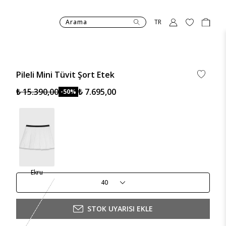
Arama
TR
Pileli Mini Tüvit Şort Etek
₺ 15.390,00
₺ 7.695,00
-50%
Ekru
40
STOK UYARISI EKLE