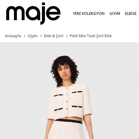
YENİ KOLEKSİYON
GİYİM
ELBİSE
Anasayfa
Gi̇yi̇m
Etek & Şort
Pileli Mini Tüvit Şort Etek