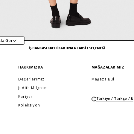
İŞ BANKASI KREDİ KARTINA 6 TAKSİT SEÇENEĞİ
MAĞAZADAN İADE & DEĞİŞİM
zla Gör
ÜCRETSİZ TESLİMAT
İŞ BANKASI KREDİ KARTINA 6 TAKSİT SEÇENEĞİ
MAĞAZADAN İADE & DEĞİŞİM
…
ÜCRETSİZ TESLİMAT
İŞ BANKASI KREDİ KARTINA 6 TAKSİT SEÇENEĞİ
HAKKIMIZDA
MAĞAZALARIMIZ
Değerlerimiz
Mağaza Bul
Judith Milgrom
Kariyer
Türkiye / Türkçe / ₺
Koleksiyon