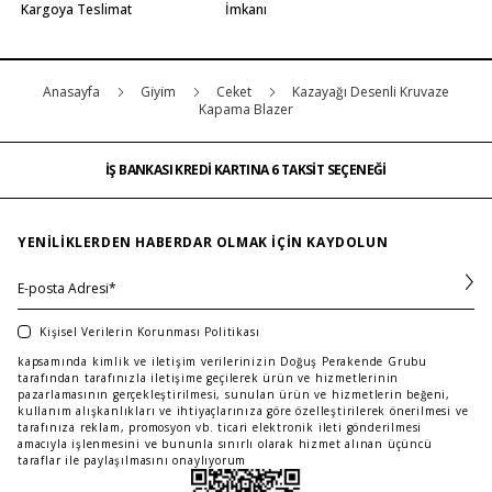
Kargoya Teslimat
İmkanı
Anasayfa
Gi̇yi̇m
Ceket
Kazayağı Desenli Kruvaze
Kapama Blazer
İŞ BANKASI KREDİ KARTINA 6 TAKSİT SEÇENEĞİ
MAĞAZADAN İADE & DEĞİŞİM
ÜCRETSİZ TESLİMAT
İŞ BANKASI KREDİ KARTINA 6 TAKSİT SEÇENEĞİ
MAĞAZADAN İADE & DEĞİŞİM
…
ÜCRETSİZ TESLİMAT
İŞ BANKASI KREDİ KARTINA 6 TAKSİT SEÇENEĞİ
YENILIKLERDEN HABERDAR OLMAK IÇIN KAYDOLUN
Kişisel Verilerin Korunması Politikası
kapsamında kimlik ve iletişim verilerinizin Doğuş Perakende Grubu
tarafından tarafınızla iletişime geçilerek ürün ve hizmetlerinin
pazarlamasının gerçekleştirilmesi, sunulan ürün ve hizmetlerin beğeni,
kullanım alışkanlıkları ve ihtiyaçlarınıza göre özelleştirilerek önerilmesi ve
tarafınıza reklam, promosyon vb. ticari elektronik ileti gönderilmesi
amacıyla işlenmesini ve bununla sınırlı olarak hizmet alınan üçüncü
taraflar ile paylaşılmasını onaylıyorum