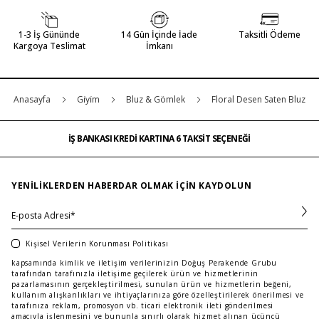
1-3 İş Gününde
14 Gün İçinde İade
Taksitli Ödeme
Kargoya Teslimat
İmkanı
Anasayfa
Gi̇yi̇m
Bluz & Gömlek
Floral Desen Saten Bluz
İŞ BANKASI KREDİ KARTINA 6 TAKSİT SEÇENEĞİ
MAĞAZADAN İADE & DEĞİŞİM
ÜCRETSİZ TESLİMAT
İŞ BANKASI KREDİ KARTINA 6 TAKSİT SEÇENEĞİ
MAĞAZADAN İADE & DEĞİŞİM
…
ÜCRETSİZ TESLİMAT
İŞ BANKASI KREDİ KARTINA 6 TAKSİT SEÇENEĞİ
YENILIKLERDEN HABERDAR OLMAK IÇIN KAYDOLUN
Kişisel Verilerin Korunması Politikası
kapsamında kimlik ve iletişim verilerinizin Doğuş Perakende Grubu
tarafından tarafınızla iletişime geçilerek ürün ve hizmetlerinin
pazarlamasının gerçekleştirilmesi, sunulan ürün ve hizmetlerin beğeni,
kullanım alışkanlıkları ve ihtiyaçlarınıza göre özelleştirilerek önerilmesi ve
tarafınıza reklam, promosyon vb. ticari elektronik ileti gönderilmesi
amacıyla işlenmesini ve bununla sınırlı olarak hizmet alınan üçüncü