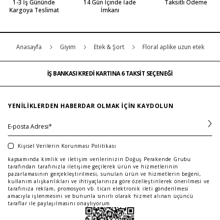
1-3 İş Gününde
14 Gün İçinde İade
Taksitli Ödeme
Kargoya Teslimat
İmkanı
Anasayfa
Gi̇yi̇m
Etek & Şort
Floral aplike uzun etek
İŞ BANKASI KREDİ KARTINA 6 TAKSİT SEÇENEĞİ
MAĞAZADAN İADE & DEĞİŞİM
ÜCRETSİZ TESLİMAT
İŞ BANKASI KREDİ KARTINA 6 TAKSİT SEÇENEĞİ
MAĞAZADAN İADE & DEĞİŞİM
…
ÜCRETSİZ TESLİMAT
İŞ BANKASI KREDİ KARTINA 6 TAKSİT SEÇENEĞİ
YENILIKLERDEN HABERDAR OLMAK IÇIN KAYDOLUN
Kişisel Verilerin Korunması Politikası
kapsamında kimlik ve iletişim verilerinizin Doğuş Perakende Grubu
tarafından tarafınızla iletişime geçilerek ürün ve hizmetlerinin
pazarlamasının gerçekleştirilmesi, sunulan ürün ve hizmetlerin beğeni,
kullanım alışkanlıkları ve ihtiyaçlarınıza göre özelleştirilerek önerilmesi ve
tarafınıza reklam, promosyon vb. ticari elektronik ileti gönderilmesi
amacıyla işlenmesini ve bununla sınırlı olarak hizmet alınan üçüncü
taraflar ile paylaşılmasını onaylıyorum