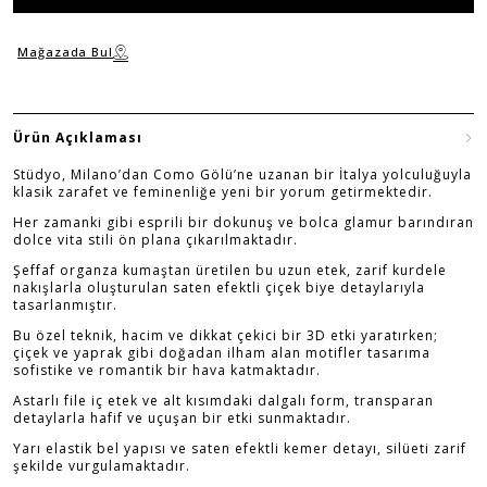
Mağazada Bul
Ürün Açıklaması
Stüdyo, Milano’dan Como Gölü’ne uzanan bir İtalya yolculuğuyla
klasik zarafet ve feminenliğe yeni bir yorum getirmektedir.
Her zamanki gibi esprili bir dokunuş ve bolca glamur barındıran
dolce vita stili ön plana çıkarılmaktadır.
Şeffaf organza kumaştan üretilen bu uzun etek, zarif kurdele
nakışlarla oluşturulan saten efektli çiçek biye detaylarıyla
tasarlanmıştır.
Bu özel teknik, hacim ve dikkat çekici bir 3D etki yaratırken;
çiçek ve yaprak gibi doğadan ilham alan motifler tasarıma
sofistike ve romantik bir hava katmaktadır.
Astarlı file iç etek ve alt kısımdaki dalgalı form, transparan
detaylarla hafif ve uçuşan bir etki sunmaktadır.
Yarı elastik bel yapısı ve saten efektli kemer detayı, silüeti zarif
şekilde vurgulamaktadır.