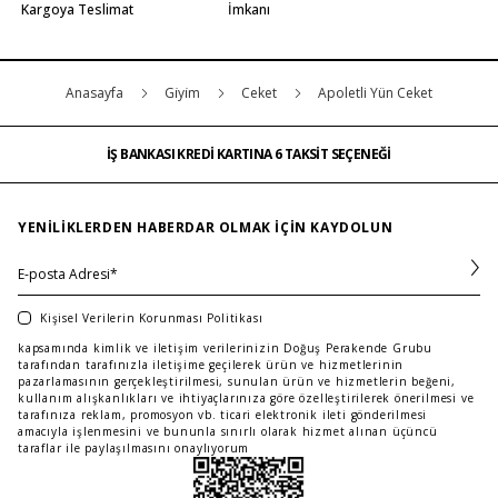
Kargoya Teslimat
İmkanı
Anasayfa
Gi̇yi̇m
Ceket
Apoletli Yün Ceket
İŞ BANKASI KREDİ KARTINA 6 TAKSİT SEÇENEĞİ
MAĞAZADAN İADE & DEĞİŞİM
ÜCRETSİZ TESLİMAT
İŞ BANKASI KREDİ KARTINA 6 TAKSİT SEÇENEĞİ
MAĞAZADAN İADE & DEĞİŞİM
…
ÜCRETSİZ TESLİMAT
İŞ BANKASI KREDİ KARTINA 6 TAKSİT SEÇENEĞİ
YENILIKLERDEN HABERDAR OLMAK IÇIN KAYDOLUN
Kişisel Verilerin Korunması Politikası
kapsamında kimlik ve iletişim verilerinizin Doğuş Perakende Grubu
tarafından tarafınızla iletişime geçilerek ürün ve hizmetlerinin
pazarlamasının gerçekleştirilmesi, sunulan ürün ve hizmetlerin beğeni,
kullanım alışkanlıkları ve ihtiyaçlarınıza göre özelleştirilerek önerilmesi ve
tarafınıza reklam, promosyon vb. ticari elektronik ileti gönderilmesi
amacıyla işlenmesini ve bununla sınırlı olarak hizmet alınan üçüncü
taraflar ile paylaşılmasını onaylıyorum